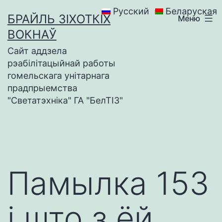
Перейти
Русский
Беларуская
БРАЙЛЬ ЗІХОТКІХ
Меню
к
ВОКНАЎ
содержимому
Сайт аддзела
рэабілітацыйнай работы
гомельскага унітарнага
прадпрыемства
"Светатэхніка" ГА "БелТІЗ"
Памылка 153
і што з ёй