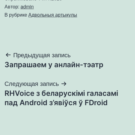
Автор:
admin
В рубрике
Адвольныя артыкулы
Навигация
Предыдущая запись
Запрашаем у анлайн-тэатр
по
записям
Следующая запись
RHVoice з беларускімі галасамі
пад Android з’явіўся ў FDroid