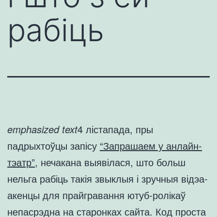
рабіць
emphasized text
4 лістапада, пры
падрыхтоўцы запісу
“Запрашаем у анлайн-
тэатр”
, нечакана выявілася, што больш
нельга рабіць такія звыклыя і зручныя відэа-
акенцы для прайгравання ютуб-ролікаў
непасрэдна на старонках сайта. Код проста