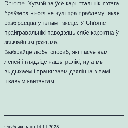
Chrome. Хутчэй за ўсё карыстальнікі гэтага
браўзера нічога не чулі пра праблему, якая
разбіраецца ў гэтым тэксце. У Chrome
прайгравальнікі паводзяць сябе карэктна ў
звычайным рэжыме.
Выбірайце любы спосаб, які пасуе вам
лепей і глядзіце нашы ролікі, ну а мы
выдыхаем і працягваем дзяліцца з вамі
цікавым кантэнтам.
Опубликовано
14.11.2025