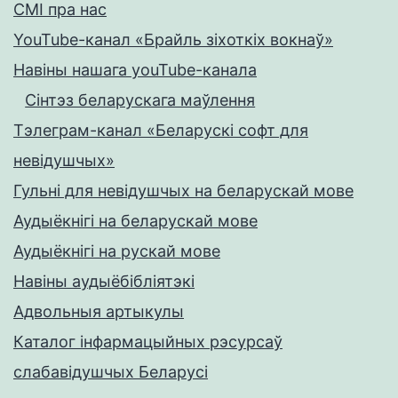
СМІ пра нас
YouTube-канал «Брайль зіхоткіх вокнаў»
Навіны нашага youTube-канала
Сінтэз беларускага маўлення
Тэлеграм-канал «Беларускі софт для
невідушчых»
Гульні для невідушчых на беларускай мове
Аудыёкнігі на беларускай мове
Аудыёкнігі на рускай мове
Навіны аудыёбібліятэкі
Адвольныя артыкулы
Каталог інфармацыйных рэсурсаў
слабавідушчых Беларусі