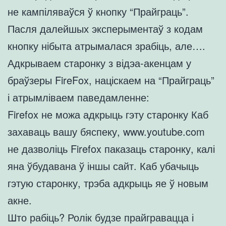
не кампіляваўся ў кнопку “Прайграць”.
Пасля далейшых эксперыментаў з кодам
кнопку нібыта атрымалася зрабіць, але….
Адкрываем старонку з відэа-акенцам у
браўзеры FireFox, націскаем на “Прайграць”
і атрымліваем паведамленне:
Firefox не можа адкрыць гэту старонку Каб
захаваць вашу бяспеку, www.youtube.com
не дазволіць Firefox паказаць старонку, калі
яна ўбудавана ў іншы сайт. Каб убачыць
гэтую старонку, трэба адкрыць яе ў новым
акне.
Што рабіць? Ролік будзе прайгравацца і