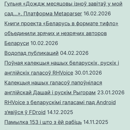
Гульня «Дождж месяцовы ізноў завітаў у мой
сад…». Платформа Metaparser
16.02.2026
Книги проекта «Беларусь в формате тифло»
объединили зрячих и незрячих авторов
Беларуси
10.02.2026
Водопад публикаций
04.02.2026
Поўная калекцыя нашых беларускіх, рускіх і
англійскіх галасоў RHVoice
30.01.2026
Калекцыя нашых галасоў папоўнілася
англійскай Дашай і рускім Рыгорам
23.01.2026
RHVoice з беларускімі галасамі пад Android
з’явіўся ў FDroid
14.12.2025
Памылка 153 і што з ёй рабіць
14.11.2025