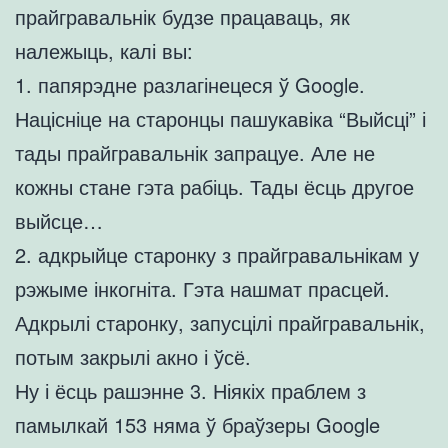
прайгравальнік будзе працаваць, як
належыць, калі вы:
1. папярэдне разлагінецеся ў Google.
Націсніце на старонцы пашукавіка “Выйсці” і
тады прайгравальнік запрацуе. Але не
кожны стане гэта рабіць. Тады ёсць другое
выйсце…
2. адкрыйце старонку з прайгравальнікам у
рэжыме інкогніта. Гэта нашмат прасцей.
Адкрылі старонку, запусцілі прайгравальнік,
потым закрылі акно і ўсё.
Ну і ёсць рашэнне 3. Ніякіх праблем з
памылкай 153 няма ў браўзеры Google