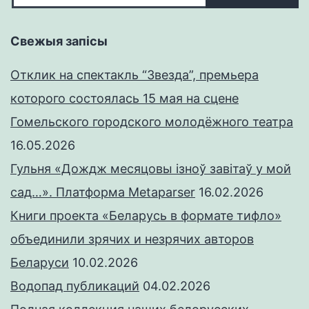
Свежыя запісы
Отклик на спектакль “Звезда”, премьера
которого состоялась 15 мая на сцене
Гомельского городского молодёжного театра
16.05.2026
Гульня «Дождж месяцовы ізноў завітаў у мой
сад…». Платформа Metaparser
16.02.2026
Книги проекта «Беларусь в формате тифло»
объединили зрячих и незрячих авторов
Беларуси
10.02.2026
Водопад публикаций
04.02.2026