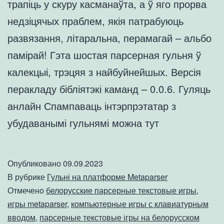
трапіць у скуру касманаўта, а ў яго прорва
недзіцячых праблем, якія патрабуюць
развязання, літаральна, перамагай – альбо
памірай! Гэта шостая парсерная гульня ў
калекцыі, трэцяя з найбуйнейшых. Версія
перакладу бібліятэкі каманд – 0.0.6. Гуляць
анлайн Спампаваць інтэрпрэтатар з
убудаванымі гульнямі можна тут
Опубликовано
09.09.2023
В рубрике
Гульні на платформе Metaparser
Отмечено
белорусские парсерные текстовые игры
,
игры metaparser
,
компьютерные игры с клавиатурным
вводом
,
парсерные текстовые ігры на белорусском