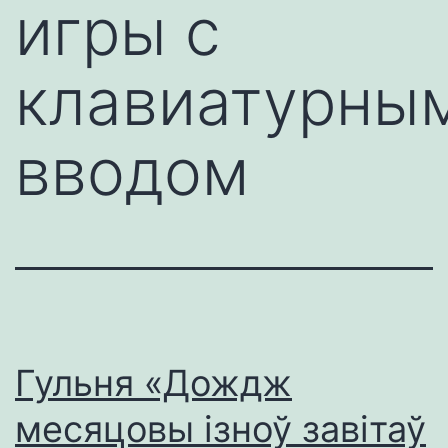
игры с
клавиатурны
вводом
Гульня «Дождж
месяцовы ізноў завітаў