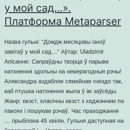
у мой сад…».
Платформа Metaparser
Назва гульні: “Дождж месяцовы ізноў
завітаў у мой сад…” Аўтар: Uladzimir
Апісанне: Сапраўдны творца ў парыве
натхнення здольны на неверагодныя рэчы!
Аляксандра аздабляе сямейнае гняздо так,
каб птушка натхнення жыла ў ім заўсёды.
Жанр: квэст, класічны квэст з хаджэннем па
пакоях і пошукам рэчаў. Час праходжання
… прыблізна 45 хвілін. Гульня даступная на
Гульня