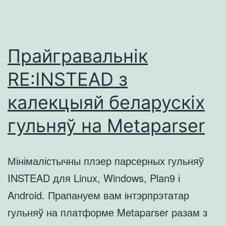
Прайгравальнік
RE:INSTEAD з
калекцыяй беларускіх
гульняў на Metaparser
Мінімалістычны плэер парсерных гульняў
INSTEAD для Linux, Windows, Plan9 і
Android. Прапануем вам інтэрпрэтатар
гульняў на платформе Metaparser разам з