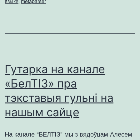
языке
,
metaparser
Гутарка на канале
«БелТІЗ» пра
тэкставыя гульні на
нашым сайце
На канале “БЕЛТІЗ” мы з вядоўцам Алесем