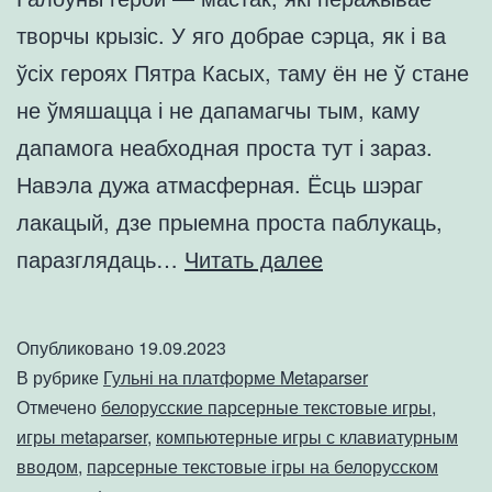
творчы крызіс. У яго добрае сэрца, як і ва
ўсіх героях Пятра Касых, таму ён не ў стане
не ўмяшацца і не дапамагчы тым, каму
дапамога неабходная проста тут і зараз.
Навэла дужа атмасферная. Ёсць шэраг
лакацый, дзе прыемна проста паблукаць,
Гульня
паразглядаць…
Читать далее
«Фарбы
кастрычніка».
Опубликовано
19.09.2023
Платформа
В рубрике
Гульні на платформе Metaparser
Metaparser
Отмечено
белорусские парсерные текстовые игры
,
игры metaparser
,
компьютерные игры с клавиатурным
вводом
,
парсерные текстовые ігры на белорусском