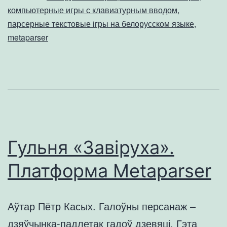
компьютерные игры с клавиатурным вводом
,
на
парсерные текстовые ігры на белорусском языке
,
Metaparser
metaparser
Гульня «Завіруха».
Платформа Metaparser
Аўтар Пётр Касых. Галоўны персанаж –
дзяўчынка-падлетак гадоў дзевяці. Гэта