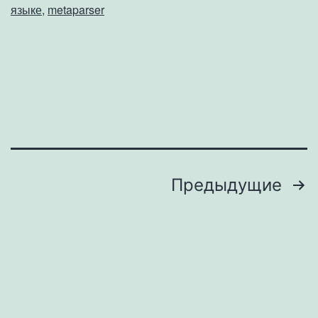
языке
,
metaparser
Пагинация
Предыдущие
записей