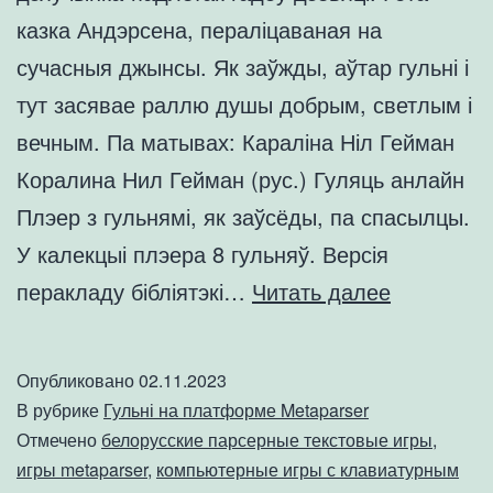
казка Андэрсена, пераліцаваная на
сучасныя джынсы. Як заўжды, аўтар гульні і
тут засявае раллю душы добрым, светлым і
вечным. Па матывах: Караліна Ніл Гейман
Коралина Нил Гейман (рус.) Гуляць анлайн
Плэер з гульнямі, як заўсёды, па спасылцы.
У калекцыі плэера 8 гульняў. Версія
Гульня
перакладу бібліятэкі…
Читать далее
«Завіруха
Платфор
Опубликовано
02.11.2023
Metaparse
В рубрике
Гульні на платформе Metaparser
Отмечено
белорусские парсерные текстовые игры
,
игры metaparser
,
компьютерные игры с клавиатурным