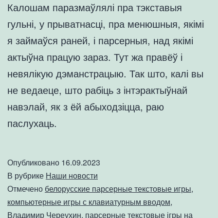
Калошам паразмаўлялі пра тэкставыя
гульні, у прыватнасці, пра менюшныя, якімі
я займаўся раней, і парсерныя, над якімі
актыўна працую зараз. Тут жа правёў і
невялікую дэманстрацыю. Так што, калі вы
не ведаеце, што рабіць з інтэрактыўнай
навэлай, як з ёй абыходзіцца, раю
паслухаць.
Опубликовано
16.09.2023
В рубрике
Наши новости
Отмечено
белорусские парсерные текстовые игры
,
компьютерные игры с клавиатурным вводом
,
Владимир Череухин
,
парсерные текстовые ігры на