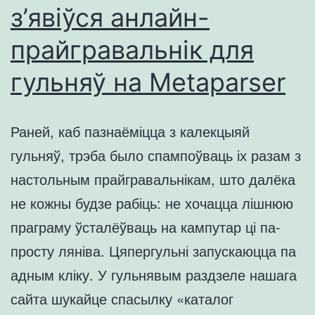
з’явіўся анлайн-
прайгравальнік для
гульняў на Metaparser
Раней, каб пазнаёміцца з калекцыяй
гульняў, трэба было спампоўваць іх разам з
настольным прайгравальнікам, што далёка
не кожны будзе рабіць: не хочацца лішнюю
праграму ўсталёўваць на кампутар ці па-
просту ляніва. Цяпергульні запускаюцца па
адным кліку. У гульнявым раздзеле нашага
сайта шукайце спасылку «каталог