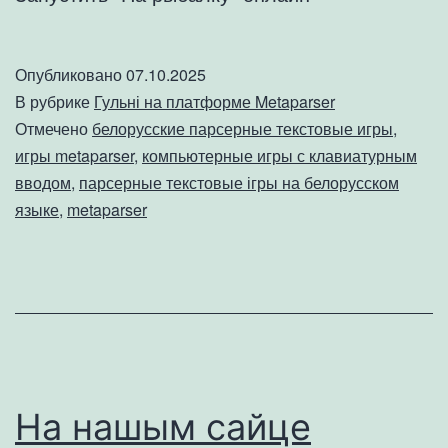
Опубликовано
07.10.2025
В рубрике
Гульні на платформе Metaparser
Отмечено
белорусские парсерные текстовые игры
,
игры metaparser
,
компьютерные игры с клавиатурным
вводом
,
парсерные текстовые ігры на белорусском
языке
,
metaparser
На нашым сайце