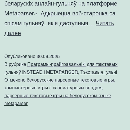
беларускіх анлайн-гульняў на платформе
Metaparser». Адкрыецца вэб-старонка са
спісам гульняў, якія даступныя…
Читать
На
далее
нашым
сайце
Опубликовано
30.09.2025
з’явіўся
В рубрике
Праграмы-прайгравальнікі для тэкставых
анлайн-
гульняў INSTEAD і METAPARSER
,
Тэкставыя гульні
Отмечено
белорусские парсерные текстовые игры
,
прайгравальнік
компьютерные игры с клавиатурным вводом
,
для
парсерные текстовые ігры на белорусском языке
,
гульняў
metaparser
на
Metaparser