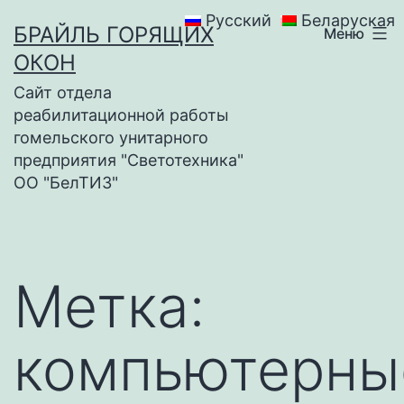
Перейти
Русский
Беларуская
БРАЙЛЬ ГОРЯЩИХ
Меню
к
ОКОН
содержимому
Сайт отдела
реабилитационной работы
гомельского унитарного
предприятия "Светотехника"
ОО "БелТИЗ"
Метка:
компьютерны