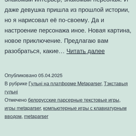
даже девушка пришла из прошлой истории,
но я нарисовал её по-своему. Да и
настроение персонажа иное. Новая картина,
новое приключение. Предлагаю вам
Игра
разобраться, какие…
Читать далее
«Краски
марта.
Опубликовано
05.04.2025
Платформ
В рубрике
Гульні на платформе Metaparser
,
Тэкставыя
Metaparser
гульні
Отмечено
белорусские парсерные текстовые игры
,
игры metaparser
,
компьютерные игры с клавиатурным
вводом
,
metaparser