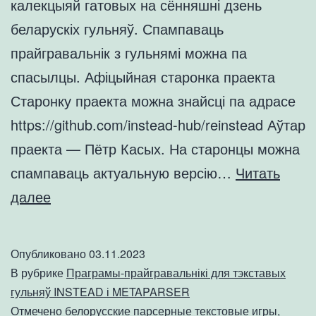
калекцыяй гатовых на сённяшні дзень
беларускіх гульняў. Спампаваць
прайгравальнік з гульнямі можна па
спасылцы. Афіцыйная старонка праекта
Старонку праекта можна знайсці па адрасе
https://github.com/instead-hub/reinstead Аўтар
праекта — Пётр Касых. На старонцы можна
спампаваць актуальную версію…
Читать
Прайгравальнік
далее
RE:INSTEAD
з
Опубликовано
03.11.2023
калекцыяй
В рубрике
Праграмы-прайгравальнікі для тэкставых
беларускіх
гульняў INSTEAD і METAPARSER
Отмечено
белорусские парсерные текстовые игры
,
гульняў