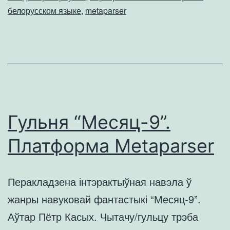
белорусском языке
,
metaparser
Гульня “Месяц-9”.
Платформа Metaparser
Перакладзена інтэрактыўная навэла ў
жанры навуковай фантастыкі “Месяц-9”.
Аўтар Пётр Касых. Чытачу/гульцу трэба