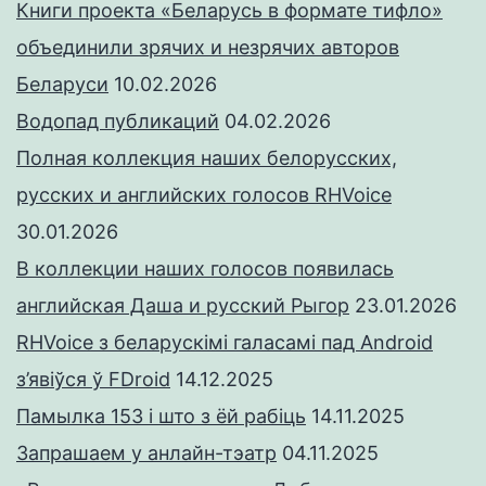
Книги проекта «Беларусь в формате тифло»
объединили зрячих и незрячих авторов
Беларуси
10.02.2026
Водопад публикаций
04.02.2026
Полная коллекция наших белорусских,
русских и английских голосов RHVoice
30.01.2026
В коллекции наших голосов появилась
английская Даша и русский Рыгор
23.01.2026
RHVoice з беларускімі галасамі пад Android
з’явіўся ў FDroid
14.12.2025
Памылка 153 і што з ёй рабіць
14.11.2025
Запрашаем у анлайн-тэатр
04.11.2025