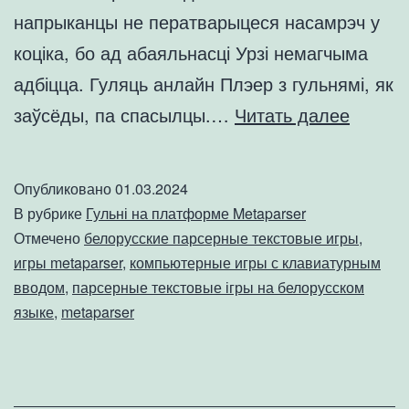
напрыканцы не ператварыцеся насамрэч у
коціка, бо ад абаяльнасці Урзі немагчыма
адбіцца. Гуляць анлайн Плэер з гульнямі, як
Гульня
заўсёды, па спасылцы.…
Читать далее
«Урзі».
Платф
Опубликовано
01.03.2024
Metapa
В рубрике
Гульні на платформе Metaparser
Отмечено
белорусские парсерные текстовые игры
,
игры metaparser
,
компьютерные игры с клавиатурным
вводом
,
парсерные текстовые ігры на белорусском
языке
,
metaparser