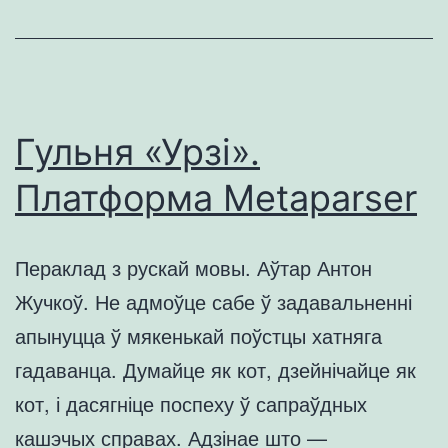
Гульня «Урзі».
Платформа Metaparser
Пераклад з рускай мовы. Аўтар Антон
Жучкоў. Не адмоўце сабе ў задавальненні
апынуцца ў мякенькай поўстцы хатняга
гадаванца. Думайце як кот, дзейнічайце як
кот, і дасягніце поспеху ў сапраўдных
кашэчых справах. Адзінае што —