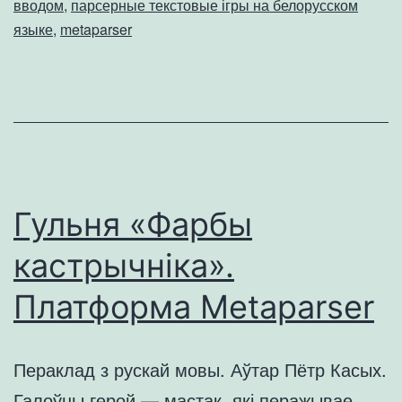
вводом
,
парсерные текстовые ігры на белорусском
языке
,
metaparser
Гульня «Фарбы
кастрычніка».
Платформа Metaparser
Пераклад з рускай мовы. Аўтар Пётр Касых.
Галоўны герой — мастак, які перажывае