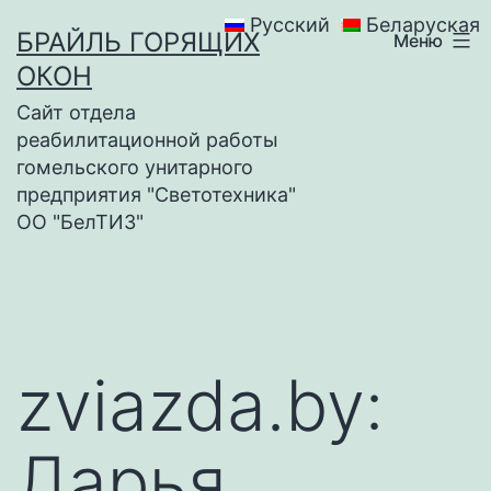
Перейти
Русский
Беларуская
БРАЙЛЬ ГОРЯЩИХ
Меню
к
ОКОН
содержимому
Сайт отдела
реабилитационной работы
гомельского унитарного
предприятия "Светотехника"
ОО "БелТИЗ"
zviazda.by:
Дарья