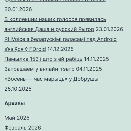
30.01.2026
В коллекции наших голосов появилась
английская Даша и русский Рыгор
23.01.2026
RHVoice з беларускімі галасамі пад Android
з’явіўся ў FDroid
14.12.2025
Памылка 153 і што з ёй рабіць
14.11.2025
Запрашаем у анлайн-тэатр
04.11.2025
«Восень — час марыць» у Добрушы
25.10.2025
Архивы
Май 2026
Февраль 2026