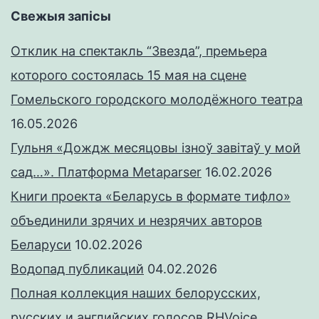
Свежыя запісы
Отклик на спектакль “Звезда”, премьера
которого состоялась 15 мая на сцене
Гомельского городского молодёжного театра
16.05.2026
Гульня «Дождж месяцовы ізноў завітаў у мой
сад…». Платформа Metaparser
16.02.2026
Книги проекта «Беларусь в формате тифло»
объединили зрячих и незрячих авторов
Беларуси
10.02.2026
Водопад публикаций
04.02.2026
Полная коллекция наших белорусских,
русских и английских голосов RHVoice